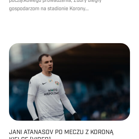
początkowego prowadzenia, Żubry uległy
gospodarzom na stadionie Korony...
JANI ATANASOV PO MECZU Z KORONĄ