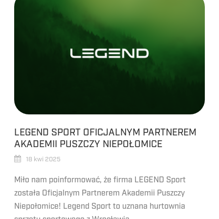
LEGEND SPORT OFICJALNYM PARTNEREM
AKADEMII PUSZCZY NIEPOŁOMICE
18 kwi 2025
Miło nam poinformować, że firma LEGEND Sport
została Oficjalnym Partnerem Akademii Puszczy
Niepołomice! Legend Sport to uznana hurtownia