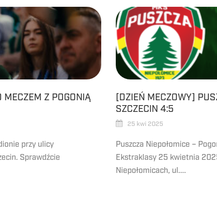
D MECZEM Z POGONIĄ
[DZIEŃ MECZOWY] PUS
SZCZECIN 4:5
25 kwi 2025
ionie przy ulicy
Puszcza Niepołomice – Pogoń
zecin. Sprawdźcie
Ekstraklasy 25 kwietnia 2025
Niepołomicach, ul....