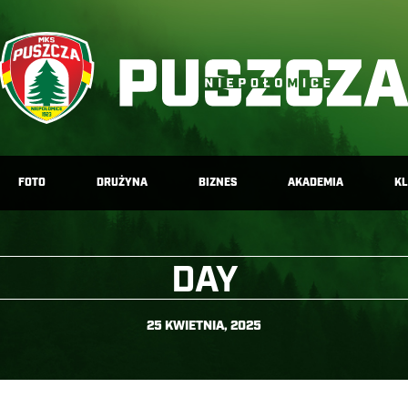
FOTO
DRUŻYNA
BIZNES
AKADEMIA
K
DAY
25 KWIETNIA, 2025