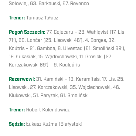
Sołowiej, 63. Barkouski, 67. Revenco
Trener:
Tomasz Tułacz
Pogoń Szczecin:
77. Cojocaru – 28. Wahlqvist (17. Lis
71′), 68. Lončar (25. Lisowski 46′), 4. Borges, 32.
Koútris – 21. Gamboa, 8. Ulvestad (61. Smoliński 69′),
19. Łukasiak, 15. Wędrychowski, 11. Grosicki (27.
Korczakowski 69′) – 9. Kouloúris
Rezerwowi:
31. Kamiński – 13. Keramítsis, 17. Lis, 25.
Lisowski, 27. Korczakowski, 35. Wojciechowski, 46.
Klukowski, 51. Paryzek, 61. Smoliński
Trener:
Robert Kolendowicz
Sędzia:
Łukasz Kuźma (Białystok)