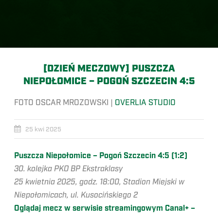
[DZIEŃ MECZOWY] PUSZCZA
NIEPOŁOMICE – POGOŃ SZCZECIN 4:5
FOTO OSCAR MROZOWSKI |
OVERLIA STUDIO
25 kwi 2025
Puszcza Niepołomice – Pogoń Szczecin 4:5 (1:2)
30. kolejka PKO BP Ekstraklasy
25 kwietnia 2025, godz. 18:00, Stadion Miejski w
Niepołomicach, ul. Kusocińskiego 2
Oglądaj mecz w serwisie streamingowym Canal+ –