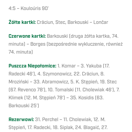
4:5 – Kouloúris 90′
Żółte kartki:
Crăciun, Stec, Barkouski – Lončar
Czerwone kartki:
Barkouski (druga żółta kartka, 74.
minuta) – Borges (bezpośrednie wykluczenie, również
74. minuta)
Puszcza Niepołomice:
1. Komar – 3. Yakuba (17.
Radecki 46′), 4. Szymonowicz, 22. Crăciun, 8.
Mroziński – 33. Abramowicz, 5. K. Stępień, 19. Stec
(67. Revenco 78′), 10. Tomalski (11. Cholewiak 46′), 7.
Klimek (12. M. Stępień 78′) – 35. Kosidis (63.
Barkouski 25′)
Rezerwowi:
31. Perchel – 11. Cholewiak, 12. M.
Stępień, 17. Radecki, 18. Siplak, 24. Blagaić, 27.