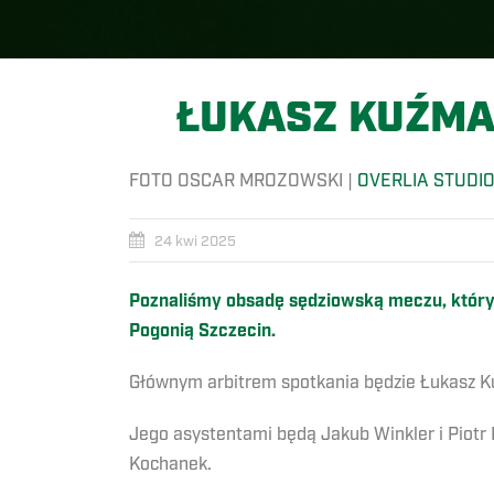
ŁUKASZ KUŹMA
FOTO OSCAR MROZOWSKI |
OVERLIA STUDI
24 kwi 2025
Poznaliśmy obsadę sędziowską meczu, który
Pogonią Szczecin.
Głównym arbitrem spotkania będzie Łukasz K
Jego asystentami będą Jakub Winkler i Piotr
Kochanek.