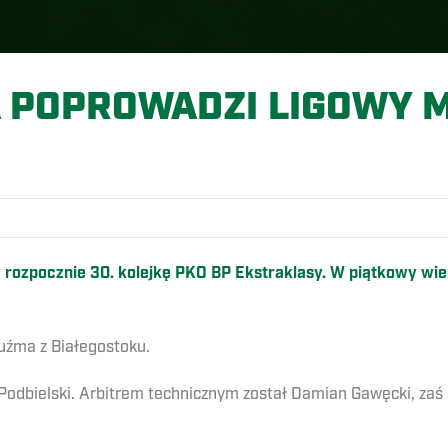
 POPROWADZI LIGOWY M
O
 rozpocznie 30. kolejkę PKO BP Ekstraklasy. W piątkowy wi
uźma z Białegostoku.
 Podbielski. Arbitrem technicznym został Damian Gawęcki, za