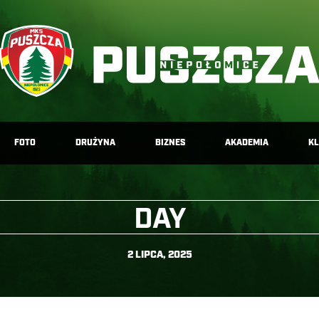
FOTO
DRUŻYNA
BIZNES
AKADEMIA
K
DAY
2 LIPCA, 2025