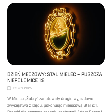
DZIEŃ MECZOWY: STAL MIELEC – PUSZCZA
NIEPOŁOMICE 1:2
23 wrz 2025
W Mielcu „Żubry” zanotowały drugie wyjazdowe
zwycięstwo z rzędu, pokonując miejscową Stal 2:1.