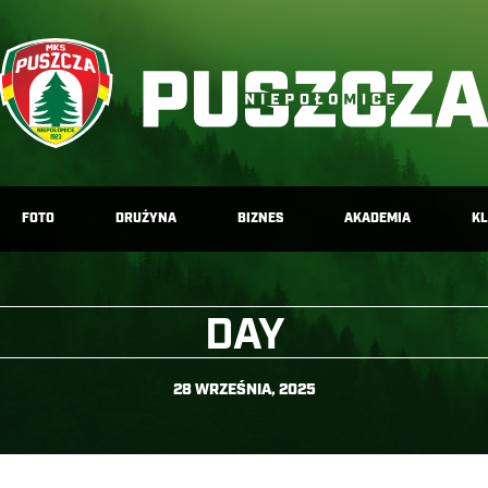
FOTO
DRUŻYNA
BIZNES
AKADEMIA
K
DAY
28 WRZEŚNIA, 2025