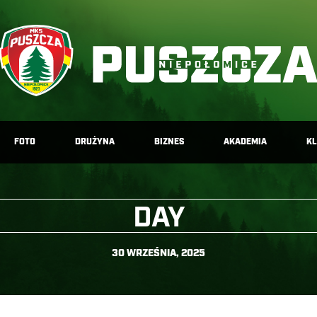
FOTO
DRUŻYNA
BIZNES
AKADEMIA
K
DAY
30 WRZEŚNIA, 2025