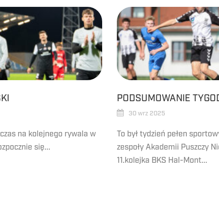
KI
PODSUMOWANIE TYGOD
30 wrz 2025
 czas na kolejnego rywala w
To był tydzień pełen sportow
zpocznie się...
zespoły Akademii Puszczy Ni
11.kolejka BKS Hal-Mont...