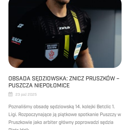
OBSADA SĘDZIOWSKA: ZNICZ PRUSZKÓW –
PUSZCZA NIEPOŁOMICE
23 paź 2025
Poznaliśmy obsadę sędziowską 14. kolejki Betclic 1.
Ligi. Rozpoczynające ją piątkowe spotkanie Puszczy w
Pruszkowie jako arbiter główny poprowadzi sędzia