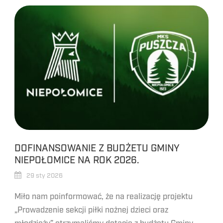
DOFINANSOWANIE Z BUDŻETU GMINY
NIEPOŁOMICE NA ROK 2026.
29 sty 2026
Miło nam poinformować, że na realizację projektu
„Prowadzenie sekcji piłki nożnej dzieci oraz