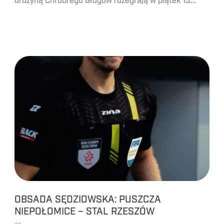
drużyną Chrobrego Głogów rozegrają w piątek 13...
OBSADA SĘDZIOWSKA: PUSZCZA
NIEPOŁOMICE – STAL RZESZÓW