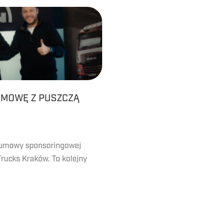
UMOWĘ Z PUSZCZĄ
u umowy sponsoringowej
rucks Kraków. To kolejny