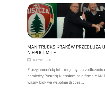
MAN TRUCKS KRAKÓW PRZEDŁUŻA 
NIEPOŁOMICE
03 mar 2026
Z przyjemnością informujemy o przedłużeni
pomiędzy Puszczą Niepołomice a firmą MAN T
ważny krok we wspólnej drodze,...