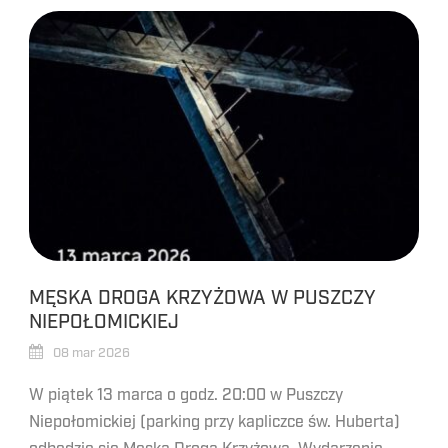
MĘSKA DROGA KRZYŻOWA W PUSZCZY
NIEPOŁOMICKIEJ
08 mar 2026
W piątek 13 marca o godz. 20:00 w Puszczy
Niepołomickiej (parking przy kapliczce św. Huberta)