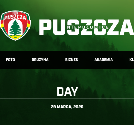
FOTO
DRUŻYNA
BIZNES
AKADEMIA
K
DAY
29 MARCA, 2026