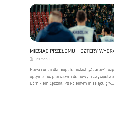
MIESIĄC PRZEŁOMU – CZTERY WYGR
29 mar 2026
Nowa runda dla niepołomickich „Żubrów” roz
optymizmu: pierwszym domowym zwycięstwem
Górnikiem Łęczna. Po kolejnym miesiącu gry...