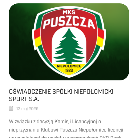
OŚWIADCZENIE SPÓŁKI NIEPOŁOMICKI
SPORT S.A.
12 maj 2026
W związku z decyzją Komisji Licencyjnej o
nieprzyznaniu Klubowi Puszcza Niepołomice licencji