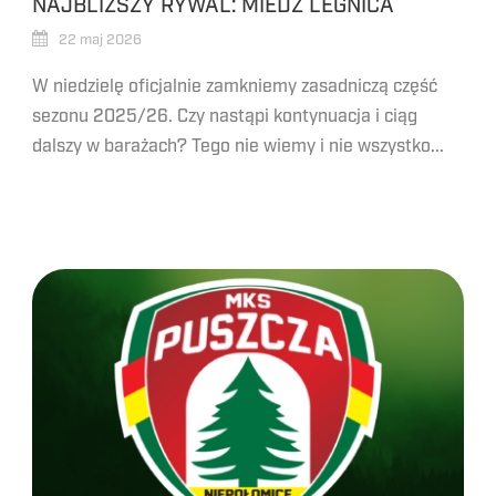
NAJBLIŻSZY RYWAL: MIEDŹ LEGNICA
22 maj 2026
W niedzielę oficjalnie zamkniemy zasadniczą część
sezonu 2025/26. Czy nastąpi kontynuacja i ciąg
dalszy w barażach? Tego nie wiemy i nie wszystko...