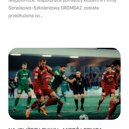
Niepołomice. Współpraca pomiędzy klubem a Firmą
Serwisowo–Szkoleniową GROMGAZ została
przedłużona co...