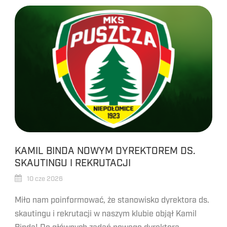
KAMIL BINDA NOWYM DYREKTOREM DS.
SKAUTINGU I REKRUTACJI
10 cze 2026
Miło nam poinformować, że stanowisko dyrektora ds.
skautingu i rekrutacji w naszym klubie objął Kamil