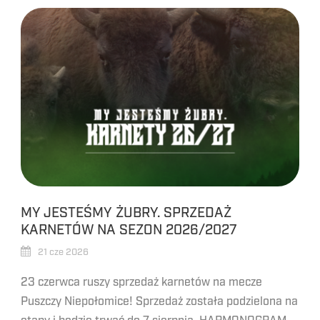
MY JESTEŚMY ŻUBRY. SPRZEDAŻ
KARNETÓW NA SEZON 2026/2027
21 cze 2026
23 czerwca ruszy sprzedaż karnetów na mecze
Puszczy Niepołomice! Sprzedaż została podzielona na