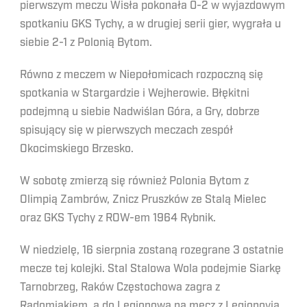
pierwszym meczu Wisła pokonała 0-2 w wyjazdowym
spotkaniu GKS Tychy, a w drugiej serii gier, wygrała u
siebie 2-1 z Polonią Bytom.
Równo z meczem w Niepołomicach rozpoczną się
spotkania w Stargardzie i Wejherowie. Błękitni
podejmną u siebie Nadwiślan Góra, a Gry, dobrze
spisujący się w pierwszych meczach zespół
Okocimskiego Brzesko.
W sobotę zmierzą się również Polonia Bytom z
Olimpią Zambrów, Znicz Pruszków ze Stalą Mielec
oraz GKS Tychy z ROW-em 1964 Rybnik.
W niedzielę, 16 sierpnia zostaną rozegrane 3 ostatnie
mecze tej kolejki. Stal Stalowa Wola podejmie Siarkę
Tarnobrzeg, Raków Częstochowa zagra z
Radomiakiem, a do Legionowa na mecz z Legionovią