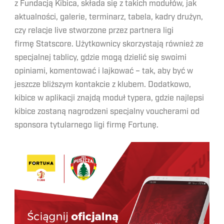
z Fundacją Kibica, składa się z takich modułów, jak
aktualności, galerie, terminarz, tabela, kadry drużyn,
czy relacje live stworzone przez partnera ligi
firmę Statscore. Użytkownicy skorzystają również ze
specjalnej tablicy, gdzie mogą dzielić się swoimi
opiniami, komentować i lajkować – tak, aby być w
jeszcze bliższym kontakcie z klubem. Dodatkowo,
kibice w aplikacji znajdą moduł typera, gdzie najlepsi
kibice zostaną nagrodzeni specjalny voucherami od
sponsora tytularnego ligi firmę Fortunę.