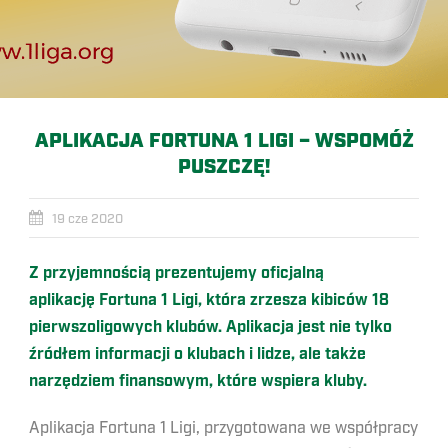
APLIKACJA FORTUNA 1 LIGI – WSPOMÓŻ
PUSZCZĘ!
19 cze 2020
Z przyjemnością prezentujemy oficjalną
aplikację Fortuna 1 Ligi, kt
óra zrzesza kibic
ów 18
pierwszoligowych klub
ów. Aplikacja jest nie tylko
źr
ódłem informacji o klubach i lidze, ale także
narzędziem finansowym, kt
óre wspiera kluby.
Aplikacja Fortuna 1 Ligi, przygotowana we współpracy