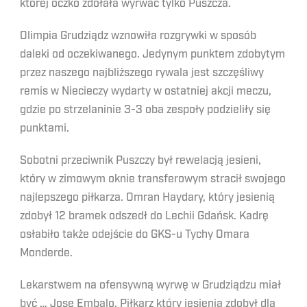
której oczko zdołała wyrwać tylko Puszcza.
Olimpia Grudziądz wznowiła rozgrywki w sposób
daleki od oczekiwanego. Jedynym punktem zdobytym
przez naszego najbliższego rywala jest szczęśliwy
remis w Niecieczy wydarty w ostatniej akcji meczu,
gdzie po strzelaninie 3-3 oba zespoły podzieliły się
punktami.
Sobotni przeciwnik Puszczy był rewelacją jesieni,
który w zimowym oknie transferowym stracił swojego
najlepszego piłkarza. Omran Haydary, który jesienią
zdobył 12 bramek odszedł do Lechii Gdańsk. Kadrę
osłabiło także odejście do GKS-u Tychy Omara
Monderde.
Lekarstwem na ofensywną wyrwę w Grudziądzu miał
być … Jose Embalo. Piłkarz który jesienią zdobył dla