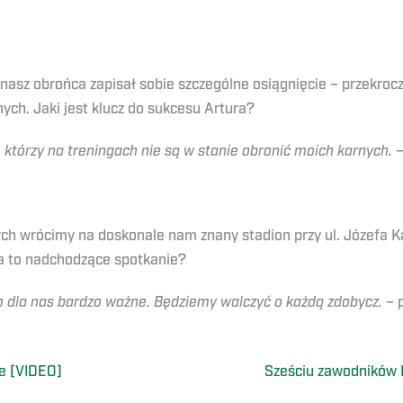
sz obrońca zapisał sobie szczególne osiągnięcie – przekroczy
ych. Jaki jest klucz do sukcesu Artura?
 którzy na treningach nie są w stanie obronić moich karnych.
–
ch wrócimy na doskonale nam znany stadion przy ul. Józefa K
na to nadchodzące spotkanie?
o dla nas bardzo ważne. Będziemy walczyć o każdą zdobycz.
– 
ce [VIDEO]
Sześciu zawodników 