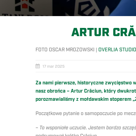
ARTUR CRĂ
FOTO OSCAR MROZOWSKI |
OVERLIA STUDI
17 mar 2025
Za nami pierwsze, historyczne zwycięstwo w 
nasz obrońca – Artur Crăciun, który dwukr
porozmawialiśmy z mołdawskim stoperem „
Początkowe pytanie o samopoczucie po meczu
–
To wspaniałe uczucie. Jestem bardzo szczęśli