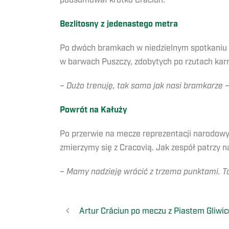
podsumował krótko Crăciun.
Bezlitosny z jedenastego metra
Po dwóch bramkach w niedzielnym spotkaniu na
w barwach Puszczy, zdobytych po rzutach karn
–
Dużo trenuję, tak samo jak nasi bramkarze –
Powrót na Kałuży
Po przerwie na mecze reprezentacji narodowy
zmierzymy się z Cracovią. Jak zespół patrzy 
–
Mamy nadzieję wrócić z trzema punktami. T
Artur Crăciun po meczu z Piastem Gliwi