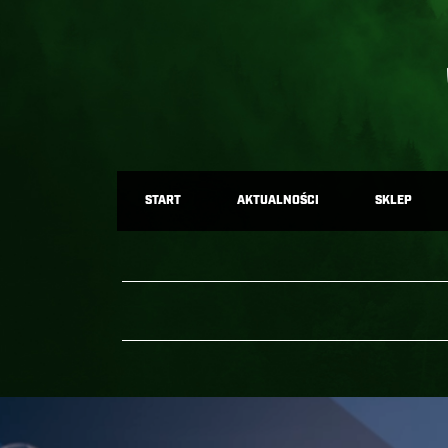
START
AKTUALNOŚCI
SKLEP