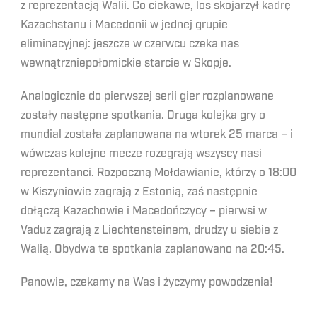
z reprezentacją Walii. Co ciekawe, los skojarzył kadrę
Kazachstanu i Macedonii w jednej grupie
eliminacyjnej: jeszcze w czerwcu czeka nas
wewnątrzniepołomickie starcie w Skopje.
Analogicznie do pierwszej serii gier rozplanowane
zostały następne spotkania. Druga kolejka gry o
mundial została zaplanowana na wtorek 25 marca – i
wówczas kolejne mecze rozegrają wszyscy nasi
reprezentanci. Rozpoczną Mołdawianie, którzy o 18:00
w Kiszyniowie zagrają z Estonią, zaś następnie
dołączą Kazachowie i Macedończycy – pierwsi w
Vaduz zagrają z Liechtensteinem, drudzy u siebie z
Walią. Obydwa te spotkania zaplanowano na 20:45.
Panowie, czekamy na Was i życzymy powodzenia!