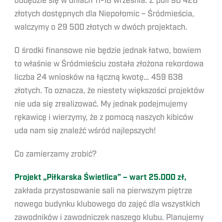
odbędzie się w dniach 11-18 września. Z puli 90 428
złotych dostępnych dla Niepołomic – Śródmieścia,
walczymy o 29 500 złotych w dwóch projektach.
O środki finansowe nie będzie jednak łatwo, bowiem
to właśnie w Śródmieściu została złożona rekordowa
liczba 24 wniosków na łączną kwotę… 459 638
złotych. To oznacza, że niestety większości projektów
nie uda się zrealizować. My jednak podejmujemy
rękawicę i wierzymy, że z pomocą naszych kibiców
uda nam się znaleźć wśród najlepszych!
Co zamierzamy zrobić?
Projekt „Piłkarska Świetlica” – wart 25.000 zł,
zakłada przystosowanie sali na pierwszym piętrze
nowego budynku klubowego do zajęć dla wszystkich
zawodników i zawodniczek naszego klubu. Planujemy