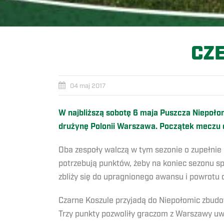
CZ
04 maj 2017
W najbliższą sobotę 6 maja Puszcza Niepoło
drużynę Polonii Warszawa. Początek meczu o
Oba zespoły walczą w tym sezonie o zupełnie i
potrzebują punktów, żeby na koniec sezonu s
zbliży się do upragnionego awansu i powrotu do
Czarne Koszule przyjadą do Niepołomic zbu
Trzy punkty pozwoliły graczom z Warszawy uwi