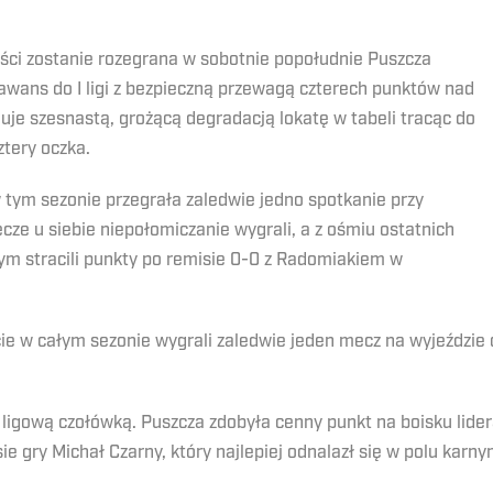
łości zostanie rozegrana w sobotnie popołudnie Puszcza
 awans do I ligi z bezpieczną przewagą czterech punktów nad
e szesnastą, grożącą degradacją lokatę w tabeli tracąc do
tery oczka.
 tym sezonie przegrała zaledwie jedno spotkanie przy
cze u siebie niepołomiczanie wygrali, a z ośmiu ostatnich
nym stracili punkty po remisie 0-0 z Radomiakiem w
cie w całym sezonie wygrali zaledwie jeden mecz na wyjeździe
z ligową czołówką. Puszcza zdobyła cenny punkt na boisku lider
e gry Michał Czarny, który najlepiej odnalazł się w polu karn