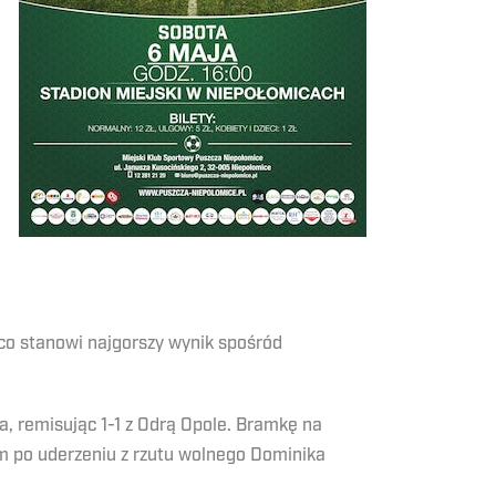
 co stanowi najgorszy wynik spośród
a, remisując 1-1 z Odrą Opole. Bramkę na
ym po uderzeniu z rzutu wolnego Dominika