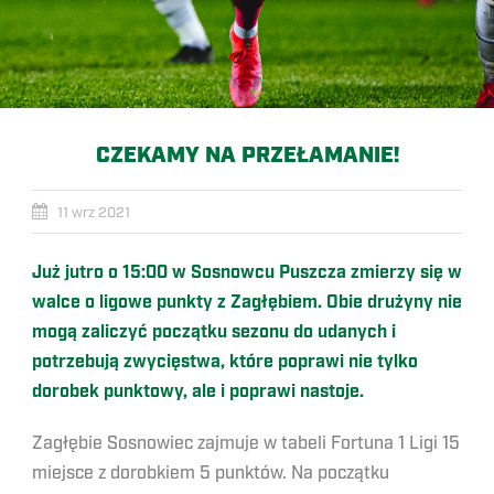
CZEKAMY NA PRZEŁAMANIE!
11 wrz 2021
Już jutro o 15:00 w Sosnowcu Puszcza zmierzy się w
walce o ligowe punkty z Zagłębiem. Obie drużyny nie
mogą zaliczyć początku sezonu do udanych i
potrzebują zwycięstwa, które poprawi nie tylko
dorobek punktowy, ale i poprawi nastoje.
Zagłębie Sosnowiec zajmuje w tabeli Fortuna 1 Ligi 15
miejsce z dorobkiem 5 punktów. Na początku