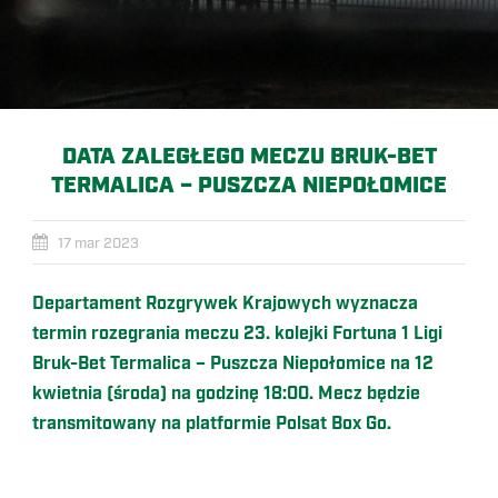
DATA ZALEGŁEGO MECZU BRUK-BET
TERMALICA – PUSZCZA NIEPOŁOMICE
17 mar 2023
Departament Rozgrywek Krajowych wyznacza
termin rozegrania meczu 23. kolejki Fortuna 1 Ligi
Bruk-Bet Termalica – Puszcza Niepołomice na 12
kwietnia (środa) na godzinę 18:00. Mecz będzie
transmitowany na platformie Polsat Box Go.