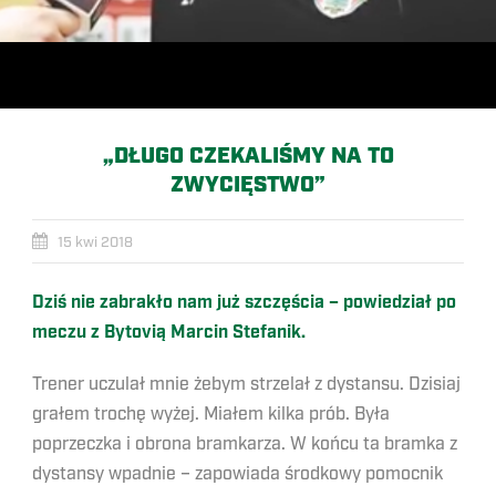
„DŁUGO CZEKALIŚMY NA TO
ZWYCIĘSTWO”
15 kwi 2018
Dziś nie zabrakło nam już szczęścia – powiedział po
meczu z Bytovią Marcin Stefanik.
Trener uczulał mnie żebym strzelał z dystansu. Dzisiaj
grałem trochę wyżej. Miałem kilka prób. Była
poprzeczka i obrona bramkarza. W końcu ta bramka z
dystansy wpadnie – zapowiada środkowy pomocnik