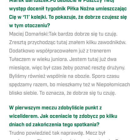
Marek Bartoszek:Po debiucie w Puszczy Twój
występ docenił tygodnik Piłka Nożna umieszczając
Cię w ‘11’ kolejki. To pokazuje, że dobrze czujesz się
w tym otoczeniu?
Maciej Domański:Tak bardzo dobrze się tu czuję.
Zresztą przychodząc tutaj znałem kilku zawodników.
Dodatkowo współpracowałem już z trenerem
Tułaczem w wieku juniora. Jestem tutaj już dwa
miesiące, więc był czas żeby poznać resztę drużyny.
Byliśmy również wspólnie na obozie. Sporo czasu
spędzamy razem, bo mieszkamy też w Niepołomicach
blisko siebie. To oznacza, że dobrze się tu czuję.
W pierwszym meczu zdobyliście punkt z
wiceliderem. Jak oceniacie tę zdobycz po kilku
dniach od zakończenia tego spotkania?
Trudno powiedzieć tak naprawdę. Mecz był