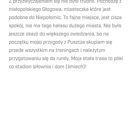
Z przyzwyczajeniem się nie było trudno. Pochodzę z
małopolskiego Głogowa, miasteczka które jest
podobne do Niepołomic. To fajne miejsce, jest cisza
spokój, nie ma tego hałasu dużego miasta. Nie było
jeszcze okazji do większego zwiedzania, bo na
początku mojej przygody z Puszcza skupiam się
przede wszystkim na treningach i należytym
przygotowaniu się do rundy. Moja stała trasa to póki
co stadion siłownia i dom (śmiech)!