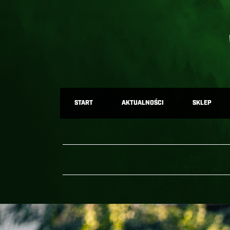
START
AKTUALNOŚCI
SKLEP