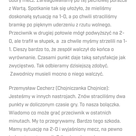
dobry mecz. Zareagowaliśmy po tej pechowej porażce
z Wartą. Spotkanie tak się ułożyło, że mieliśmy
doskonałą sytuację na 1-0, a po chwili straciliśmy
bramkę po pięknym uderzeniu z rzutu wolnego.
Przeciwnik w drugiej połowie mógł podwyższyć na 2-
0, ale trafił w słupek, a za chwile myśmy strzelili na 1-
1. Cieszy bardzo to, że zespół walczył do końca o
wyrównanie. Czasami punkt daje taką satysfakcje jak
zwycięstwo. Tak odbieramy dzisiejszą zdobyć.
Zawodnicy musieli mocno o niego walczyć.
Przemysław Cecherz (Chojniczanka Chojnice):
Jesteśmy w innych nastrojach. Znów straciliśmy dwa
punkty w doliczonym czasie gry. To nasza bolączka.
Wiadomo co może grać przeciwnik w ostatnich
minutach. My to przegrywamy. Bardzo tego szkoda.
Mamy sytuację na 2-0 i wyjaśniony mecz, na pewno