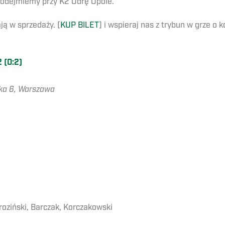
podejmiemy przy K2 Odrę Opole.
ją w sprzedaży. [
KUP BILET
] i wspieraj nas z trybun w grze o
 (0:2)
ska 6, Warszawa
Mroziński, Barczak, Korczakowski