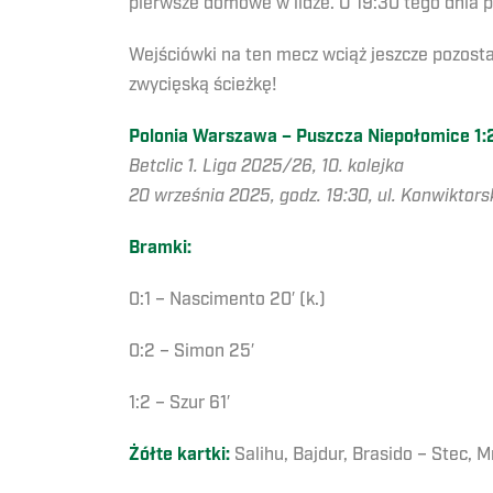
pierwsze domowe w lidze. O 19:30 tego dnia 
Wejściówki na ten mecz wciąż jeszcze pozosta
zwycięską ścieżkę!
Polonia Warszawa – Puszcza Niepołomice 1:2
Betclic 1. Liga 2025/26, 10. kolejka
20 września 2025, godz. 19:30, ul. Konwiktor
Bramki:
0:1 – Nascimento 20′ (k.)
0:2 – Simon 25′
1:2 – Szur 61′
Żółte kartki:
Salihu, Bajdur, Brasido – Stec, 