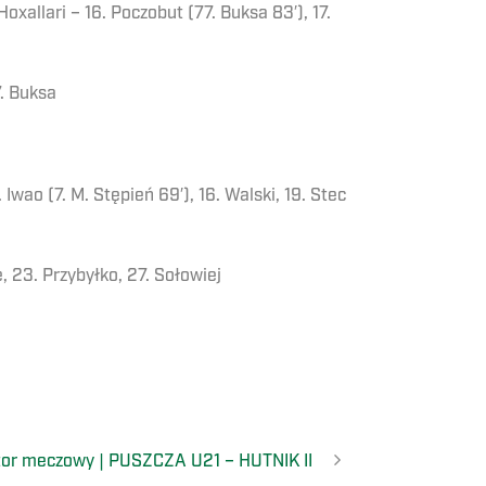
Hoxallari – 16. Poczobut (77. Buksa 83′), 17.
7. Buksa
 Iwao (7. M. Stępień 69′), 16. Walski, 19. Stec
e, 23. Przybyłko, 27. Sołowiej
tor meczowy | PUSZCZA U21 – HUTNIK II