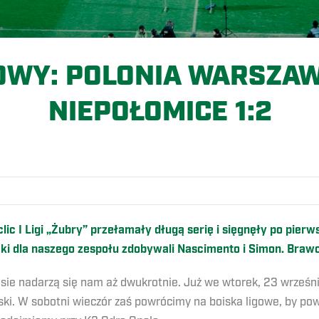
OWY: POLONIA WARSZAW
NIEPOŁOMICE 1:2
O
clic I Ligi „Żubry” przełamały długą serię i sięgnęły po pie
mki dla naszego zespołu zdobywali Nascimento i Simon. Braw
asie nadarzą się nam aż dwukrotnie. Już we wtorek, 23 wrześn
ski. W sobotni wieczór zaś powrócimy na boiska ligowe, by po