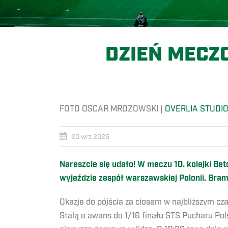
DZIEŃ MECZ
FOTO OSCAR MROZOWSKI |
OVERLIA STUDI
20 wrz 2025
Nareszcie się udało! W meczu 10. kolejki Bet
wyjeździe zespół warszawskiej Polonii. Bra
Okazje do pójścia za ciosem w najbliższym cz
Stalą o awans do 1/16 finału STS Pucharu Pol