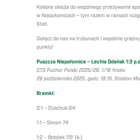
Kolejna okazja do wspólnego przeżywania spor
w Niepołomicach – tym razem w ramach rozgr
Stali.
Dołącz do nas na trybunach i wspólnie grajmy
punkty!
Puszcza Niepołomice – Lechia Gdańsk 1:3 p.d. 
STS Puchar Polski 2025/26, 1/16 finału
29 października 2025, godz. 19:15, Stadion Mi
Bramki:
0:1 – Dyachuk 64′
1:1 – Simon 74′
1:2 – Bobček 115′ (k.)