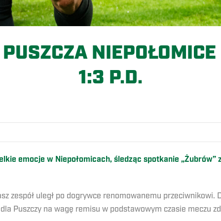
 PUSZCZA NIEPOŁOMICE 
1:3 P.D.
O
lkie emocje w Niepołomicach, śledząc spotkanie „Żubrów” z
 nasz zespół uległ po dogrywce renomowanemu przeciwnikowi. D
dla Puszczy na wagę remisu w podstawowym czasie meczu zd