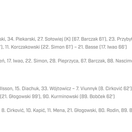
ki, 34. Piekarski, 27. Sołowiej (K) (67. Barczak 61′), 23. Przyby
), 11. Korczakowski (22. Simon 61′) – 21. Basse (17. Iwao 66′)
ień, 17. Iwao, 22. Simon, 28. Pieprzyca, 67. Barczak, 88. Nasci
Olsson, 15. Diachuk, 33. Wójtowicz – 7. Viunnyk (8. Cirković 62′)
 (21. Głogowski 99′), 90. Kurminowski (89. Bobček 62′)
, 8. Cirković, 10. Kapić, 11. Mena, 21. Głogowski, 80. Rodin, 89.