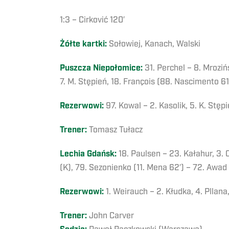
1:3 – Cirković 120′
Żółte kartki:
Sołowiej, Kanach, Walski
Puszcza Niepołomice:
31. Perchel – 8. Mrozińs
7. M. Stępień, 18. François (88. Nascimento 61′
Rezerwowi:
97. Kowal – 2. Kasolik, 5. K. Stęp
Trener:
Tomasz Tułacz
Lechia Gdańsk:
18. Paulsen – 23. Kałahur, 3. 
(K), 79. Sezonienko (11. Mena 62′) – 72. Awad
Rezerwowi:
1. Weirauch – 2. Kłudka, 4. Pllana
Trener:
John Carver