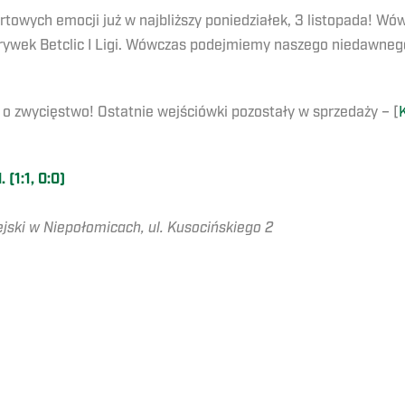
towych emocji już w najbliższy poniedziałek, 3 listopada! W
ywek Betclic I Ligi. Wówczas podejmiemy naszego niedawnego
 o zwycięstwo! Ostatnie wejściówki pozostały w sprzedaży – [
(1:1, 0:0)
ejski w Niepołomicach, ul. Kusocińskiego 2