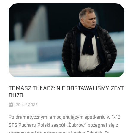
TOMASZ TUŁACZ: NIE ODSTAWALIŚMY ZBYT
DUŻO
29 paź 2025
Po dramatycznym, emocjonującym spotkaniu w 1/16
STS Pucharu Polski zespół „Żubrów” pożegnał się z