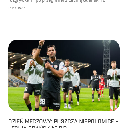
rozgrywkami po przegranej z Lechią Gdańsk. To
ciekawe...
DZIEŃ MECZOWY: PUSZCZA NIEPOŁOMICE –