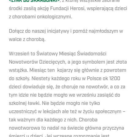
<LINK DO SKARBONKI>
, z której wszystkie zebrane
środki zasilą akcję Fundacji Herosi, wspierającą dzieci
z chorobami onkologicznymi.
Dołącz do naszej inicjatywy i pomóż najmłodszym w
walce z chorobą.
Wrzesień to Światowy Miesiąc Świadomości
Nowotworów Dziecięcych, a jego symbolem jest złota
wstążka. Miesiąc ten kojarzy się głównie z powrotem
do szkoły. Niestety każdego roku w Polsce ok 1200
dzieci dowiaduje się, że choruje na nowotwór, a co za
tym idzie nie będzie mogło we wrześniu zasiąść do
szkolnej ławki. Nie będzie mogło nie tylko
uczestniczyć w lekcjach ale też w życiu społecznym –
tak ważnym dla każdego z nich. Choroba
nowotworowa to nadal na świecie główna przyczyna
śmierci u dzieci. Jej wczesne rozpoznanie jest