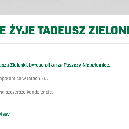
IE ŻYJE TADEUSZ ZIELON
sza Zielonki, byłego piłkarza Puszczy Niepołomice.
epołomice w latach 70.
 najszczersze kondolencje.
klasy