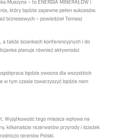
janka Muszyna – to ENERGIA MINERAŁÓW i
onie, który będzie zapewne pełen sukcesów.
też biznesowych – powiedział Tomasz
 a także ściankach konferencyjnych i do
licjanka planuje również aktywności
 współpraca będzie owocna dla wszystkich
 że w tym czasie towarzyszyć będzie nam
pat. Wyjątkowość tego miejsca wpływa na
ny, kilkanaście rezerwatów przyrody i ścieżek
rodniczo terenów Polski.