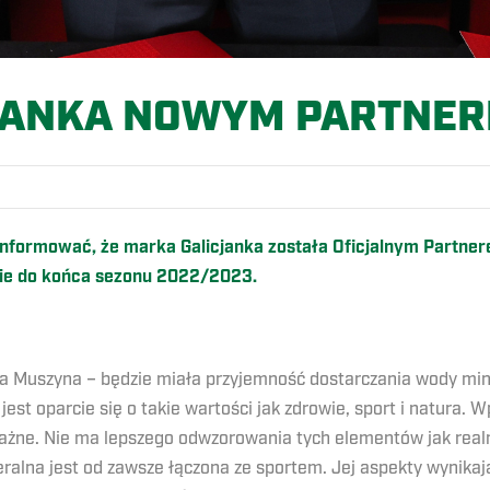
JANKA NOWYM PARTNER
nformować, że marka Galicjanka została Oficjalnym Partnere
e do końca sezonu 2022/2023.
a Muszyna – będzie miała przyjemność dostarczania wody minera
est oparcie się o takie wartości jak zdrowie, sport i natura. W
ważne. Nie ma lepszego odwzorowania tych elementów jak real
alna jest od zawsze łączona ze sportem. Jej aspekty wynikają