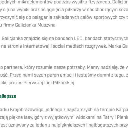
zbędnych mikroelementów podczas wysiłku fizycznego. Galic
y się na wyniki oraz osiągnięcia piłkarzy w nadchodzącym sez
yczynić się do osiągania zakładanych celów sportowych czy 
u firmy Galicjanka Muszyna.
alicjanka znajdzie się na bandach LED, bandach statycznych,
 na stronie internetowej i social mediach rozgrywek. Marka Ga
o partnera, który rozumie nasze potrzeby. Mamy nadzieję, że
łość. Przed nami sezon pełen emocji i jesteśmy dumni z tego,
ki, prezes Pierwszej Ligi Piłkarskiej.
ajlepsze
Parku Krajobrazowego, jednego z najstarszych na terenie Kar
ają piękne lasy, góry z wyjątkowymi widokami na Tatry i Pieni
est uznawany za jeden z najpiękniejszych i najbogatszych przy