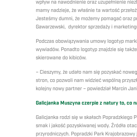
wpływ na nawodnienie oraz uzupełnienie nie
mamy nadzieje, że właśnie ta wartość przełoż
Jesteśmy dumni, że możemy pomagać oraz prz
Gawarzewski, dyrektor sprzedaży i marketing
Podczas obowiązywania umowy logotyp marki G
wywiadów. Ponadto logotyp znajdzie się także
skierowane do kibiców.
– Cieszymy, że udało nam się pozyskać noweg
stron, co pozwoli nam widzieć wspólną przysz
kolejny nowy partner – powiedział Marcin Janic
Galicjanka Muszyna czerpie z natury to, co n
Galicjanka rodzi się w skałach Popradzkiego 
smak i jakość pozyskiwanej wody. Źródła otacz
przyrodniczych. Popradzki Park Krajobrazowy j