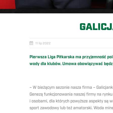
GALIC
11 lip 2022
Pierwsza Liga Piłkarska ma przyjemność poi
wody dla klub
ó
w. Umowa obowiązywać będzi
– W bieżącym sezonie nasza firma – Galicjank
Genezą funkcjonowania naszej firmy na rynku j
i osobami, dla których powyższe aspekty są 
sport zawodowy lub też amatorski. Woda miner