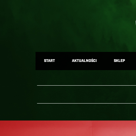
START
AKTUALNOŚCI
SKLEP