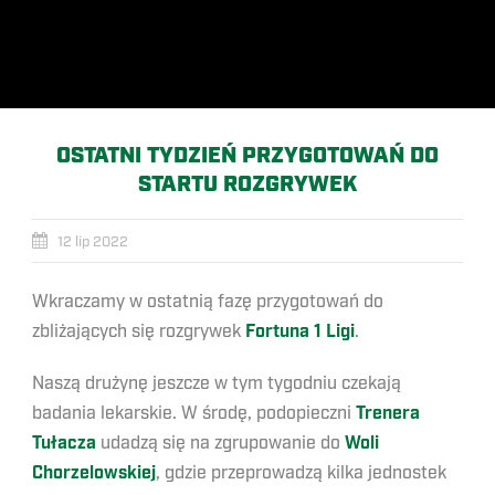
OSTATNI TYDZIEŃ PRZYGOTOWAŃ DO
STARTU ROZGRYWEK
12 lip 2022
Wkraczamy w ostatnią fazę przygotowań do
zbliżających się rozgrywek
Fortuna 1 Ligi
.
Naszą drużynę jeszcze w tym tygodniu czekają
badania lekarskie. W środę, podopieczni
Trenera
Tułacza
udadzą się na zgrupowanie do
Woli
Chorzelowskiej
, gdzie przeprowadzą kilka jednostek