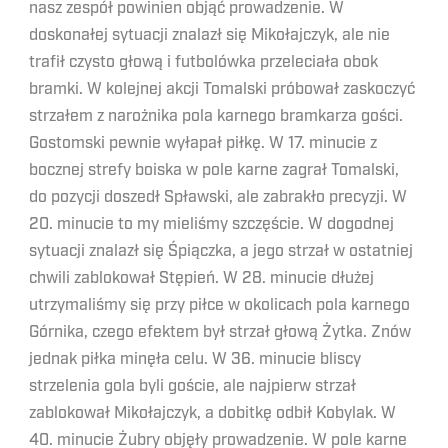
nasz zespół powinien objąć prowadzenie. W
doskonałej sytuacji znalazł się Mikołajczyk, ale nie
trafił czysto głową i futbolówka przeleciała obok
bramki. W kolejnej akcji Tomalski próbował zaskoczyć
strzałem z narożnika pola karnego bramkarza gości.
Gostomski pewnie wyłapał piłkę. W 17. minucie z
bocznej strefy boiska w pole karne zagrał Tomalski,
do pozycji doszedł Spławski, ale zabrakło precyzji. W
20. minucie to my mieliśmy szczęście. W dogodnej
sytuacji znalazł się Śpiączka, a jego strzał w ostatniej
chwili zablokował Stępień. W 28. minucie dłużej
utrzymaliśmy się przy piłce w okolicach pola karnego
Górnika, czego efektem był strzał głową Żytka. Znów
jednak piłka minęła celu. W 36. minucie bliscy
strzelenia gola byli goście, ale najpierw strzał
zablokował Mikołajczyk, a dobitkę odbił Kobylak. W
40. minucie Żubry objęły prowadzenie. W pole karne