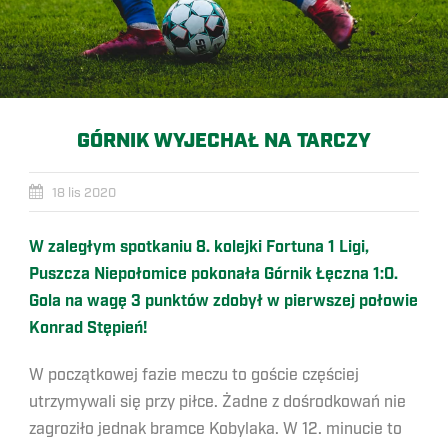
GÓRNIK WYJECHAŁ NA TARCZY
18 lis 2020
W zaległym spotkaniu 8. kolejki Fortuna 1 Ligi,
Puszcza Niepołomice pokonała Górnik Łęczna 1:0.
Gola na wagę 3 punktów zdobył w pierwszej połowie
Konrad Stępień!
W początkowej fazie meczu to goście częściej
utrzymywali się przy piłce. Żadne z dośrodkowań nie
zagroziło jednak bramce Kobylaka. W 12. minucie to