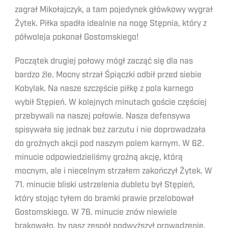
zagrał Mikołajczyk, a tam pojedynek główkowy wygrał
Żytek. Piłka spadła idealnie na nogę Stępnia, który z
półwoleja pokonał Gostomskiego!
Początek drugiej połowy mógł zacząć się dla nas
bardzo źle. Mocny strzał Śpiączki odbił przed siebie
Kobylak. Na nasze szczęście piłkę z pola karnego
wybił Stępień. W kolejnych minutach goście częściej
przebywali na naszej połowie. Nasza defensywa
spisywała się jednak bez zarzutu i nie doprowadzała
do groźnych akcji pod naszym polem karnym. W 62.
minucie odpowiedzieliśmy groźną akcję, którą
mocnym, ale i niecelnym strzałem zakończył Żytek. W
71. minucie bliski ustrzelenia dubletu był Stępień,
który stojąc tyłem do bramki prawie przelobował
Gostomskiego. W 76. minucie znów niewiele
brakowało, by nasz zespół podwyższył prowadzenie.