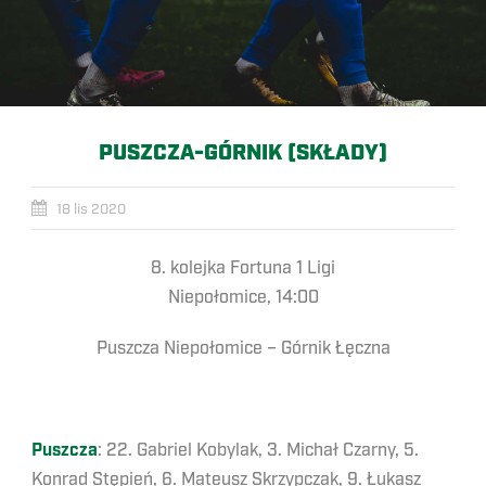
PUSZCZA-GÓRNIK (SKŁADY)
18 lis 2020
8. kolejka Fortuna 1 Ligi
Niepołomice, 14:00
Puszcza Niepołomice – Górnik Łęczna
Puszcza
: 22. Gabriel Kobylak, 3. Michał Czarny, 5.
Konrad Stępień, 6. Mateusz Skrzypczak, 9. Łukasz