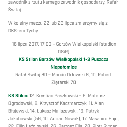
zawodnik z rzutu karnego zawodnik gospodarzy, Rafał
Świtaj.
W kolejny meczu 22 lub 23 lipca zmierzymy się z
GKS-em Tychy.
16 lipca 2017, 17:00 – Gorzów Wielkopolski (stadion
OSiR)
KS Stilon Gorzów Wielkopolski 1-3 Puszcza
Niepołomice
Rafał Świtaj 80 – Marcin Orłowski 8, 10, Robert
Ziętarski 70
KS Stilon:
12. Krystian Paszkowski – 6. Mateusz
Ogrodowski, 8. Krzysztof Kaczmarczyk, 11. Alan
Błajewski, 14. Łukasz Maliszewski, 16. Patryk
Jakubowski (56, 10. Adrian Nowak), 17. Masahiro Enjō,
22. Filip Łaźniowski, 26. Bartosz Flis, 28. Piotr Rymar