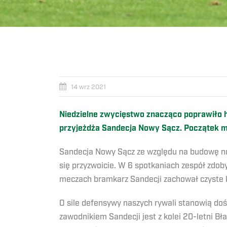
14 wrz 2021
Niedzielne zwycięstwo znacząco poprawiło h
przyjeżdża Sandecja Nowy Sącz. Początek m
Sandecja Nowy Sącz ze względu na budowę now
się przyzwoicie. W 6 spotkaniach zespół zdo
meczach bramkarz Sandecji zachował czyste 
O sile defensywy naszych rywali stanowią doś
zawodnikiem Sandecji jest z kolei 20-letni Bł