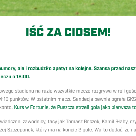
IŚĆ ZA CIOSEM!
umory, ale i rozbudziło apetyt na kolejne. Szansa przed na
eczu o 18:00.
ego stadionu na razie wszystkie mecze rozgrywa w roli gości
był 10 punktów. W ostatnim meczu Sandecja pewnie ograła GKS 
konto.
Kurs w Fortunie, że Puszcza strzeli gola jako pierwsza t
wiadczeni zawodnicy, tacy jak Tomasz Boczek, Kamil Słaby, cz
ażej Szczepanek, który ma na koncie 2 gole. Warto dodać, że n