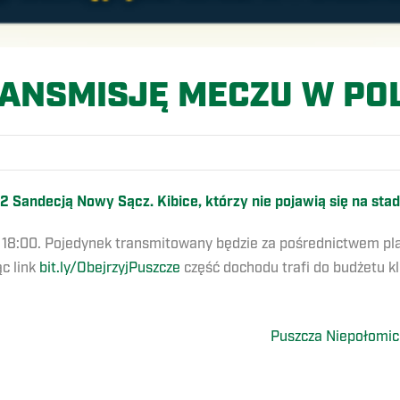
ANSMISJĘ MECZU W POL
2 Sandecją Nowy Sącz. Kibice, którzy nie pojawią się na st
nie 18:00. Pojedynek transmitowany będzie za pośrednictwem p
c link
bit.ly/ObejrzyjPuszcze
część dochodu trafi do budżetu k
Puszcza Niepołomi