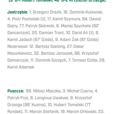
(9′ 0-1 Hubert Tomalski, 46′ 0-2 Krzysztof Drzazga)
Jastrzębie
: 1. Grzegorz Drazik, 16. Dominik Kulawiak,
4. Piotr Pacholski (ż), 17. Kamil Szymura, 94. Dawid
Gojny, 77. Patryk Skórecki, 6. Maciej Spychała (82′
Gancarczyk), 20. Damian Tront, 10. Darid Ali (ż), 8.
Kamil Jadach (67′ Dzida), 9. Adam Żak (81′ Dzida)
Rezerwowi: 12. Bartosz Szelong, 27. Oskar
Mazurkiewicz, 32. Bartosz Jaroszek, 88. Krzysztof
Gancarczyk, 11. Dominik Szczęch, 7. Tomasz Dzida, 28.
Kamil Adamek
Puszcza:
99. Miłosz Mleczko, 3. Michał Czarny, 4.
Patryk Fryc, 8. Longinus Uwakwe, 9. Krzysztof
Drzazga (86′ Kuzma), 10. Hubert Tomalski (71′
Ryndak), 11. Marcin Stefanik, 19. Marcin Orłowski, 23.