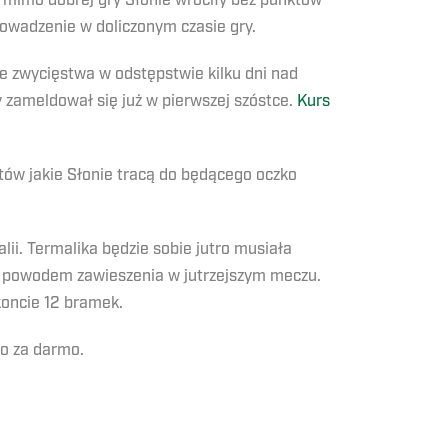
 mimo dobrej gry Słonie wróciły bez punktów
rowadzenie w doliczonym czasie gry.
e zwycięstwa w odstępstwie kilku dni nad
 zameldował się już w pierwszej szóstce.
Kurs
któw jakie Słonie tracą do będącego oczko
lii. Termalika będzie sobie jutro musiała
st powodem zawieszenia w jutrzejszym meczu.
koncie 12 bramek.
go za darmo.