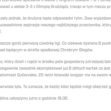
 czerwcowe spotkanie u siebie z Wigrami Suwałki 1-0. Później
sować u siebie 3-3 z Olimpią Grudziądz, tracąc w tym meczu p
zały jednak, że drużyna łapie odpowiedni rytm. Dwa wyjazdow
uzasadnione aspiracje naszego najbliższego przeciwnika, który
.
 jeszcze gonić pierwszą czwórkę ligi. Co ciekawe dystans 8 pun
nad będącym w strefie spadkowej Chrobrym Głogów.
tóry dzieli i rządzi w środku pola gospodarzy jutrzejszej bata
ercegowinie zawodnik skompletował już 8 żółtych kartek co je
atomiast Gutkovskis. 25-letni łotewski snajper ma na swoim 
wisie Ipla. To oznacza, że każdy kibic będzie mógł obejrzeć 
lina usłyszymy jutro o godzinie 16.00.