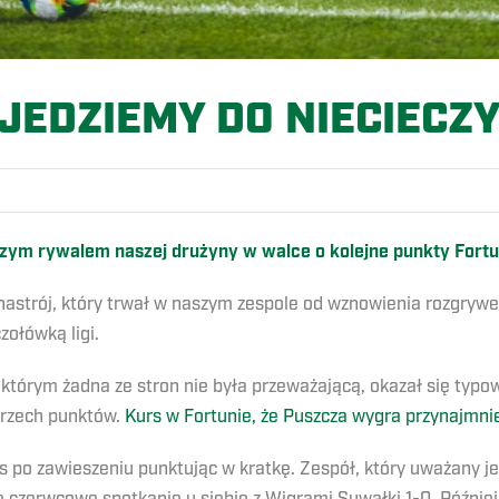
JEDZIEMY DO NIECIECZ
szym rywalem naszej drużyny w walce o kolejne punkty Fortuna
nastrój, który trwał w naszym zespole od wznowienia rozgrywe
ołówką ligi.
w którym żadna ze stron nie była przeważającą, okazał się t
 trzech punktów.
Kurs w Fortunie, że Puszcza wygra przynajmni
s po zawieszeniu punktując w kratkę. Zespół, który uważany j