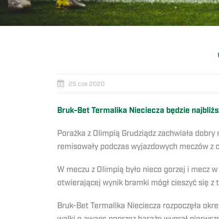
25 cze 2020
Bruk-Bet Termalika Nieciecza będzie najbliż
Porażka z Olimpią Grudziądz zachwiała dobry 
remisowały podczas wyjazdowych meczów z cz
W meczu z Olimpią było nieco gorzej i mecz 
otwierającej wynik bramki mógł cieszyć się z
Bruk-Bet Termalika Nieciecza rozpoczęła okre