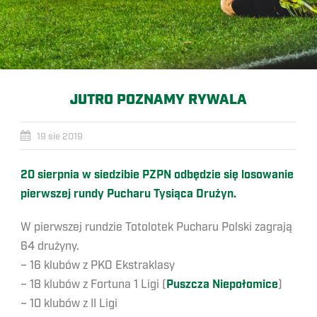
JUTRO POZNAMY RYWALA
19 sie 2019
20 sierpnia w siedzibie PZPN odbędzie się losowanie
pierwszej rundy Pucharu Tysiąca Drużyn.
W pierwszej rundzie Totolotek Pucharu Polski zagrają
64 drużyny.
– 16 klubów z PKO Ekstraklasy
– 18 klubów z Fortuna 1 Ligi (
Puszcza Niepołomice
)
– 10 klubów z II Ligi