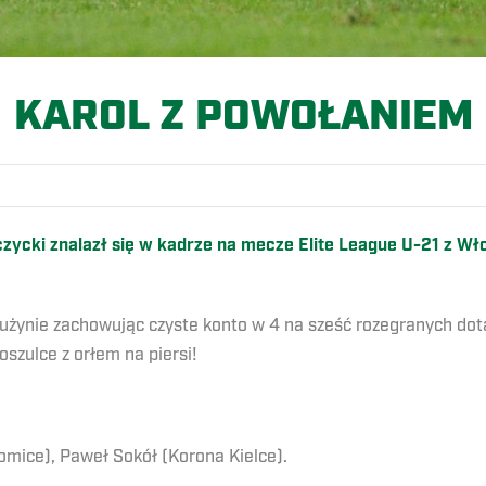
KAROL Z POWOŁANIEM
ycki znalazł się w kadrze na mecze Elite League U-21 z Włoc
rużynie zachowując czyste konto w 4 na sześć rozegranych dot
szulce z orłem na piersi!
omice), Paweł Sokół (Korona Kielce).