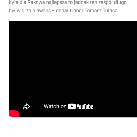
była dla Rakowa najlepsza to jednak ten zespół długo
był w grze o awans – dodał trener Tomasz Tułacz.