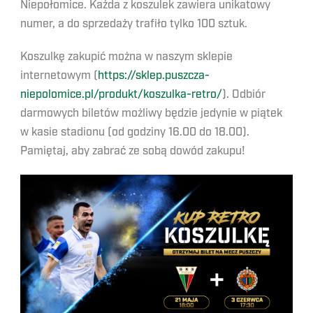
Niepołomice. Każda z koszulek zawiera unikatowy
numer, a do sprzedaży trafiło tylko 100 sztuk.
Koszulkę zakupić można w naszym sklepie
internetowym (
https://sklep.puszcza-
niepolomice.pl/produkt/koszulka-retro/
). Odbiór
darmowych biletów możliwy będzie jedynie w piątek
w kasie stadionu (od godziny 16.00 do 18.00).
Pamiętaj, aby zabrać ze sobą dowód zakupu!