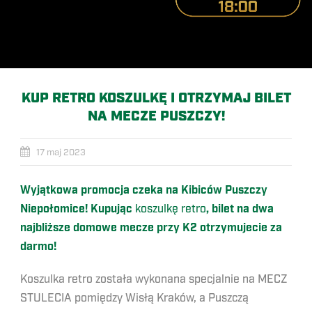
KUP RETRO KOSZULKĘ I OTRZYMAJ BILET
NA MECZE PUSZCZY!
17 maj 2023
Wyjątkowa promocja czeka na Kibiców Puszczy
Niepołomice! Kupując
koszulkę retro
, bilet na dwa
najbliższe domowe mecze przy K2 otrzymujecie za
darmo!
Koszulka retro została wykonana specjalnie na MECZ
STULECIA pomiędzy Wisłą Kraków, a Puszczą